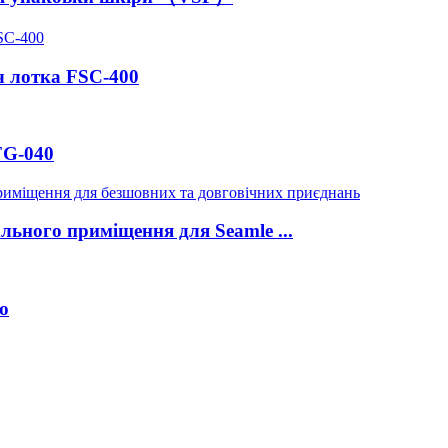
 лотка FSC-400
FG-040
ьного приміщення для Seamle ...
ю