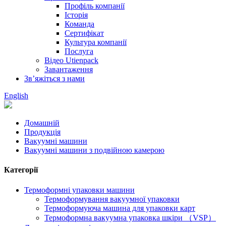
Профіль компанії
Історія
Команда
Сертифікат
Культура компанії
Послуга
Відео Utienpack
Завантаження
Зв’яжіться з нами
English
Домашній
Продукція
Вакуумні машини
Вакуумні машини з подвійною камерою
Категорії
Термоформні упаковки машини
Термоформування вакуумної упаковки
Термоформуюча машина для упаковки карт
Термоформна вакуумна упаковка шкіри （VSP）