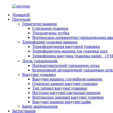
Домашній
Продукція
Герметичні машини
Стиснення упаковки
Ультразвукова трубка
Вертикальна пневматична ущільнювальна ма
Термоформні упаковки машини
Термоформування вакуумної упаковки
Термоформуюча машина для упаковки карт
Термоформна вакуумна упаковка шкіри （V
Лоток ущільнювачів
Напівавтоматичний ущільнювач лотка
Безперервний автоматичний ущільнювач лотк
Вакуумні упаковки
Вакуумні машини з подвійною камерою
Одиничні камерні вакуумні упаковки
Тип таблиці вакуумні упаковки
Настільні вакуумні пакувальні машини
Вертикальні зовнішні вакуумні упаковки
Вакуумні машини вакуумні шафи
Банер зварювальник
Застосування