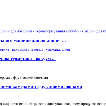
льного машини для локшини -...
ва герметика - вакуум ...
йними камерами з фруктовими овочами
 видалити все повітря всередині упаковки, тому продукти всер