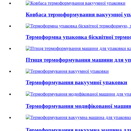
Ковбаса термоформування вакуумної уп
Термоформна упаковка бісквітної термоф
Птиця термоформування машини для уп
Термоформування вакуумної упаковки
Термоформування модифікованої машини
Термоформування вакуумна машина д