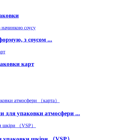
аковки
ормую, з соусом ...
аковки карт
 для упаковки атмосфери ...
ля упаковки шкіри （VSP）