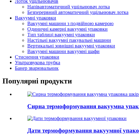
Лоток ущільнювачів
Напівавтоматичний ущільнювач лотка
Безперервний автоматичний ущільнювач лотка
Вакуумні упаковки
Вакуумні машини з подвійною камерою
Одиничні камерні вакуумні упаковки
Тип таблиці вакуумні упаковки
Настільні вакуумні пакувальні машини
Вертикальні зовнішні вакуумні упаковки
Вакуумні машини вакуумні шафи
Стиснення упаковки
Ультразвукова трубка
Банер зварювальник
Популярні продукти
Сирна термоформування вакуумна упак
Дати термоформування вакуумної упак