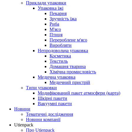
Приклади упаковки
Упаковка їжі
Пекарня
Зручність їжа
Риба
М'ясо
Птиця
Перероблене м'ясо
Виробляти
Непродовольча упаковка
Косметика
Текстиль
Домашня тварина
Хімічна промисловість
Медична упаковка
Медичний пристрій
Типи упаковки
Модифікований пакет атмосфери (карта)
Шкірні пакети
Вакуумні пакети
Новини
Тематичні дослідження
Новини компанії
Utienpack
Про Utienpack