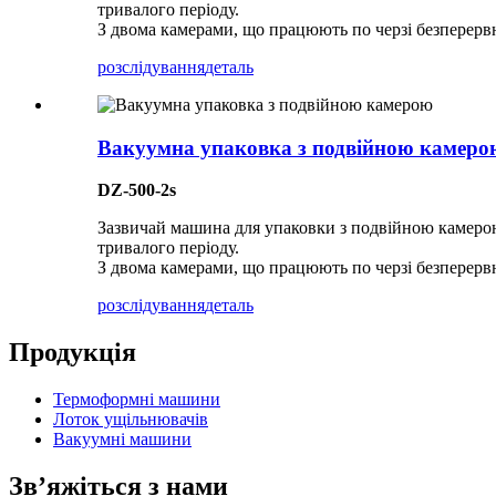
тривалого періоду.
З двома камерами, що працюють по черзі безперерв
розслідування
деталь
Вакуумна упаковка з подвійною камеро
DZ-500-2s
Зазвичай машина для упаковки з подвійною камерою
тривалого періоду.
З двома камерами, що працюють по черзі безперерв
розслідування
деталь
Продукція
Термоформні машини
Лоток ущільнювачів
Вакуумні машини
Зв’яжіться з нами