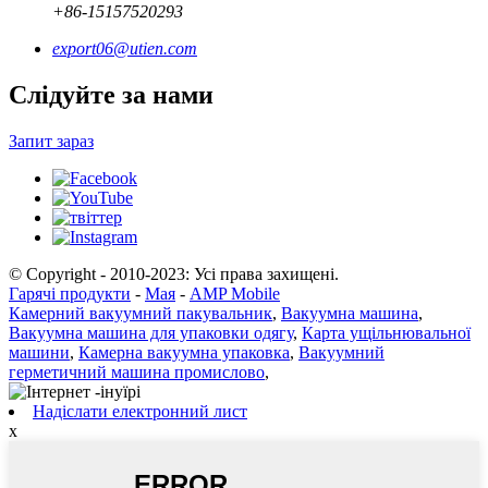
+86-15157520293
export06@utien.com
Слідуйте за нами
Запит зараз
© Copyright - 2010-2023: Усі права захищені.
Гарячі продукти
-
Мая
-
AMP Mobile
Камерний вакуумний пакувальник
,
Вакуумна машина
,
Вакуумна машина для упаковки одягу
,
Карта ущільнювальної
машини
,
Камерна вакуумна упаковка
,
Вакуумний
герметичний машина промислово
,
Надіслати електронний лист
x