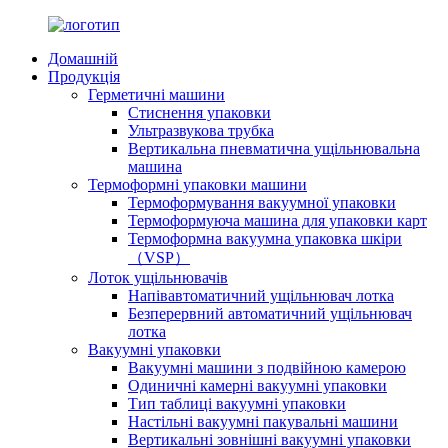
Домашній
Продукція
Герметичні машини
Стиснення упаковки
Ультразвукова трубка
Вертикальна пневматична ущільнювальна
машина
Термоформні упаковки машини
Термоформування вакуумної упаковки
Термоформуюча машина для упаковки карт
Термоформна вакуумна упаковка шкіри
（VSP）
Лоток ущільнювачів
Напівавтоматичний ущільнювач лотка
Безперервний автоматичний ущільнювач
лотка
Вакуумні упаковки
Вакуумні машини з подвійною камерою
Одиничні камерні вакуумні упаковки
Тип таблиці вакуумні упаковки
Настільні вакуумні пакувальні машини
Вертикальні зовнішні вакуумні упаковки