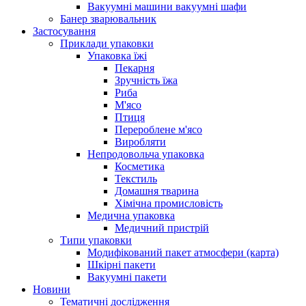
Вакуумні машини вакуумні шафи
Банер зварювальник
Застосування
Приклади упаковки
Упаковка їжі
Пекарня
Зручність їжа
Риба
М'ясо
Птиця
Перероблене м'ясо
Виробляти
Непродовольча упаковка
Косметика
Текстиль
Домашня тварина
Хімічна промисловість
Медична упаковка
Медичний пристрій
Типи упаковки
Модифікований пакет атмосфери (карта)
Шкірні пакети
Вакуумні пакети
Новини
Тематичні дослідження