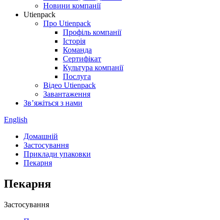
Новини компанії
Utienpack
Про Utienpack
Профіль компанії
Історія
Команда
Сертифікат
Культура компанії
Послуга
Відео Utienpack
Завантаження
Зв’яжіться з нами
English
Домашній
Застосування
Приклади упаковки
Пекарня
Пекарня
Застосування