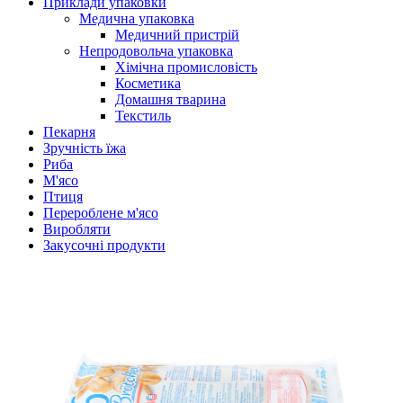
Приклади упаковки
Медична упаковка
Медичний пристрій
Непродовольча упаковка
Хімічна промисловість
Косметика
Домашня тварина
Текстиль
Пекарня
Зручність їжа
Риба
М'ясо
Птиця
Перероблене м'ясо
Виробляти
Закусочні продукти