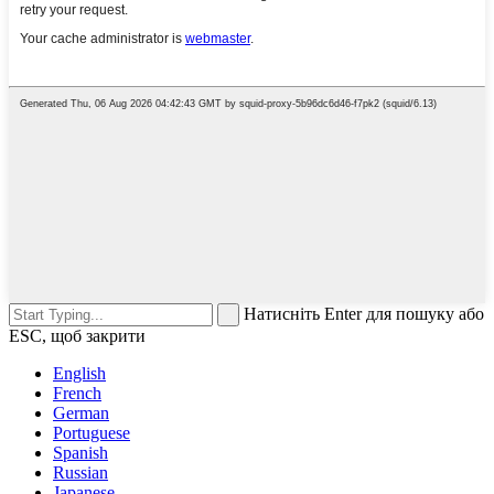
Натисніть Enter для пошуку або
ESC, щоб закрити
English
French
German
Portuguese
Spanish
Russian
Japanese