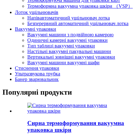
Термоформуюча машина для упаковки карт
Термоформна вакуумна упаковка шкіри （VSP）
Лоток ущільнювачів
Напівавтоматичний ущільнювач лотка
Безперервний автоматичний ущільнювач лотка
Вакуумні упаковки
Вакуумні машини з подвійною камерою
Одиничні камерні вакуумні упаковки
Тип таблиці вакуумні упаковки
Настільні вакуумні пакувальні машини
Вертикальні зовнішні вакуумні упаковки
Вакуумні машини вакуумні шафи
Стиснення упаковки
Ультразвукова трубка
Банер зварювальник
Популярні продукти
Сирна термоформування вакуумна
упаковка шкіри