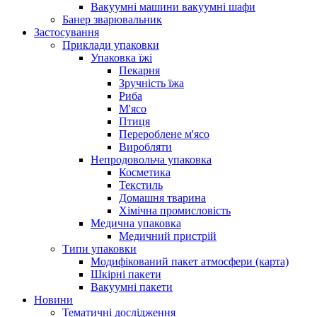
Вакуумні машини вакуумні шафи
Банер зварювальник
Застосування
Приклади упаковки
Упаковка їжі
Пекарня
Зручність їжа
Риба
М'ясо
Птиця
Перероблене м'ясо
Виробляти
Непродовольча упаковка
Косметика
Текстиль
Домашня тварина
Хімічна промисловість
Медична упаковка
Медичний пристрій
Типи упаковки
Модифікований пакет атмосфери (карта)
Шкірні пакети
Вакуумні пакети
Новини
Тематичні дослідження