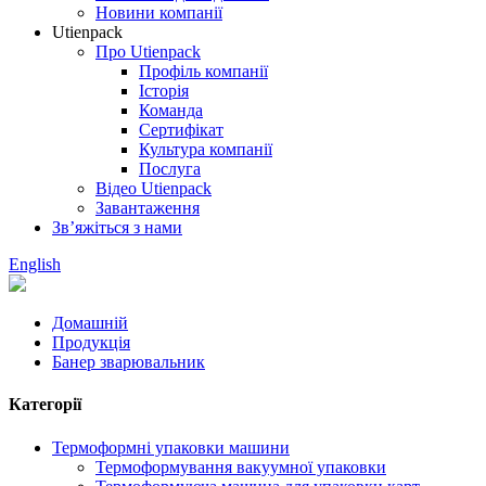
Новини компанії
Utienpack
Про Utienpack
Профіль компанії
Історія
Команда
Сертифікат
Культура компанії
Послуга
Відео Utienpack
Завантаження
Зв’яжіться з нами
English
Домашній
Продукція
Банер зварювальник
Категорії
Термоформні упаковки машини
Термоформування вакуумної упаковки