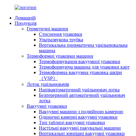
Домашній
Продукція
Герметичні машини
Стиснення упаковки
Ультразвукова трубка
Вертикальна пневматична ущільнювальна
машина
Термоформні упаковки машини
Термоформування вакуумної упаковки
Термоформуюча машина для упаковки карт
Термоформна вакуумна упаковка шкіри
（VSP）
Лоток ущільнювачів
Напівавтоматичний ущільнювач лотка
Безперервний автоматичний ущільнювач
лотка
Вакуумні упаковки
Вакуумні машини з подвійною камерою
Одиничні камерні вакуумні упаковки
Тип таблиці вакуумні упаковки
Настільні вакуумні пакувальні машини
Вертикальні зовнішні вакуумні упаковки