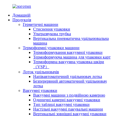
Домашній
Продукція
Герметичні машини
Стиснення упаковки
Ультразвукова трубка
Вертикальна пневматична ущільнювальна
машина
Термоформні упаковки машини
Термоформування вакуумної упаковки
Термоформуюча машина для упаковки карт
Термоформна вакуумна упаковка шкіри
（VSP）
Лоток ущільнювачів
Напівавтоматичний ущільнювач лотка
Безперервний автоматичний ущільнювач
лотка
Вакуумні упаковки
Вакуумні машини з подвійною камерою
Одиничні камерні вакуумні упаковки
Тип таблиці вакуумні упаковки
Настільні вакуумні пакувальні машини
Вертикальні зовнішні вакуумні упаковки