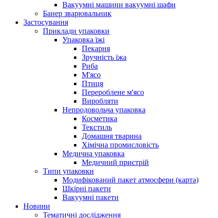
Вакуумні машини вакуумні шафи
Банер зварювальник
Застосування
Приклади упаковки
Упаковка їжі
Пекарня
Зручність їжа
Риба
М'ясо
Птиця
Перероблене м'ясо
Виробляти
Непродовольча упаковка
Косметика
Текстиль
Домашня тварина
Хімічна промисловість
Медична упаковка
Медичний пристрій
Типи упаковки
Модифікований пакет атмосфери (карта)
Шкірні пакети
Вакуумні пакети
Новини
Тематичні дослідження