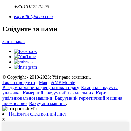
+86-15157520293
export06@utien.com
Слідуйте за нами
Запит зараз
© Copyright - 2010-2023: Усі права захищені.
Гарячі продукти
-
Мая
-
AMP Mobile
Вакуумна машина для упаковки одягу
,
Камерна вакуумна
упаковка
,
Камерний вакуумний пакувальник
,
Карта
ущільнювальної машини
,
Вакуумний герметичний машина
промислово
,
Вакуумна машина
,
Надіслати електронний лист
x