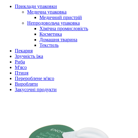
Приклади упаковки
Медична упаковка
Медичний пристрій
Непродовольча упаковка
Хімічна промисловість
Косметика
Домашня тварина
Текстиль
Пекарня
Зручність їжа
Риба
М'ясо
Птиця
Перероблене м'ясо
Виробляти
Закусочні продукти