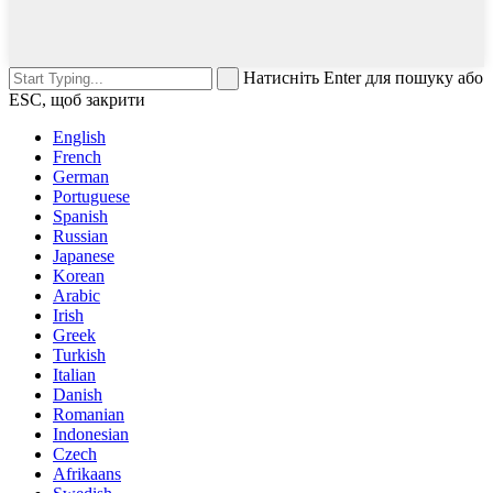
Натисніть Enter для пошуку або
ESC, щоб закрити
English
French
German
Portuguese
Spanish
Russian
Japanese
Korean
Arabic
Irish
Greek
Turkish
Italian
Danish
Romanian
Indonesian
Czech
Afrikaans