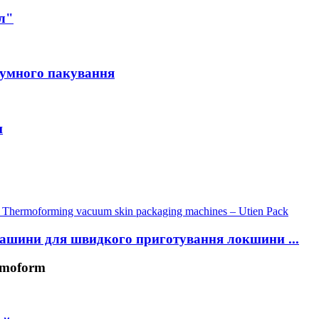
л"
уумного пакування
и
машини для швидкого приготування локшини ...
rmoform