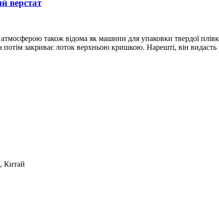
й верстат
атмосферою також відома як машини для упаковки твердої плівк
 а потім закриває лоток верхньою кришкою. Нарешті, він видасть 
1, Китай