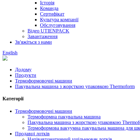
Історія
Команда
Сертифікат
Культура компанії
Обслуговування
Відео UTIENPACK
Завантаження
Зв'яжіться з нами
English
Додому
Продукти
Термоформовочні машини
Пакувальна машина з жорсткою упаковкою Thermoform
Категорії
Термоформовочні машини
Термоформна пакувальна машина
Пакувальна машина з жорсткою упаковкою Thermof
Термоформова вакуумна пакувальна машина для шк
Продавці лотків
Напівавтоматичний ущільнювач лотків