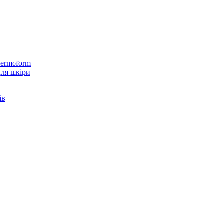
hermoform
ля шкіри
ів