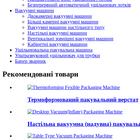
Безперервний автоматичний ущільнювач лотків
Вакуумні машини
Двокамерні вакуумні машини
Більші камерні вакуумні машини
Вакуумні машини настільного типу
Настільні вакуумні машини
Вертикальні зовнішні вакуумні машини
Кабінетні вакуумні машини
Ущільнювальна пакувальна машина
Ультразвуковий ущільнювач для трубки
Банер зварник
Рекомендовані товари
Термоформований пакувальний верстат
Настільна вакуумна (надувна) пакувал