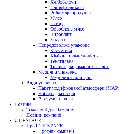
Хлібобулочні
Напівфабрикати
Риба-морепродукти
М'ясо
Птиця
Оброблене м'ясо
Виробляти
Закуски
Непродовольча упаковка
Косметика
Хімічна промисловість
Текстильна
Товари для домашніх тварин
Медична упаковка
Медичний пристрій
Види упаковки
Пакет модифікованої атмосфери (MAP)
Набори для шкіри
Вакуумні пакети
Новини
Тематичні дослідження
Новини компанії
UTIENPACK
Про UTIENPACK
Профіль компанії