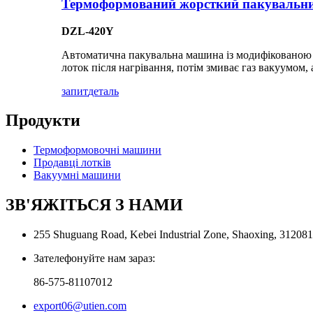
Термоформований жорсткий пакувальни
DZL-420Y
Автоматична пакувальна машина із модифікованою 
лоток після нагрівання, потім змиває газ вакуумом,
запит
деталь
Продукти
Термоформовочні машини
Продавці лотків
Вакуумні машини
ЗВ'ЯЖІТЬСЯ З НАМИ
255 Shuguang Road, Kebei Industrial Zone, Shaoxing, 31208
Зателефонуйте нам зараз:
86-575-81107012
export06@utien.com