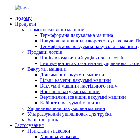
Додому
Продукти
Термоформовочні машини
Термоформна пакувальна машина
Пакувальна машина з жорсткою упаковкою T
Термоформова вакуумна пакувальна машина д
Продавці лотків
Напівавтоматичний ущільнювач лотків
Безперервний автоматичний ущільнювач лотк
Вакуумні машини
Двокамерні вакуумні машини
Більші камерні вакуумні машини
Вакуумні машини настільного типу
Настільні вакуумні машини
Вертикальні зовнішні вакуумні машини
Кабінетні вакуумні машини
Ущільнювальна пакувальна машина
Ультразвуковий ущільнювач для трубки
Банер зварник
Застосування
Приклади упаковки
Харчова упаковка